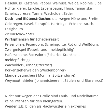
Haselnuss, Kastanie, Pappel, Walnuss, Weide, Robinie, Eibe,
Fichte, Kiefer, Lärche, Lebensbaum, Thuja, Tamariske,
Scheinzypresse, Tanne, Wacholder, Zeder
Deck- und Blütensträucher:
u.a. wegen Höhe und Breite
Goldregen, Hasel, Zierapfel, Hartriegel, Erbsenstrauch,
Essigbaum
Zierkirsche/-apfel
Wirtspflanzen für Schaderreger:
Felsenbirne, Feuerdorn, Scheinquitte, Rot-und Weißdorn,
Zwergmispel (Feuerbrand- meldepflichtig)
Haferschlehe, Bocksdorn (Scharka- Krankheit-
meldepflichtig)
Wacholder (Birnengitterrost)
Korkenzieherweiden (Weidenbohrer)
Mandelbäumchen ( Monilia- Spitzendürre)
Weymouthskiefer (Johannisbeeren-, Säulen-und Blasenrost)
Nicht nur wegen der Größe sind Laub- und Nadelbäume
keine Pflanzen für den Kleingarten.
Weiden z.B. bilden als Flachwurzler ein extremes